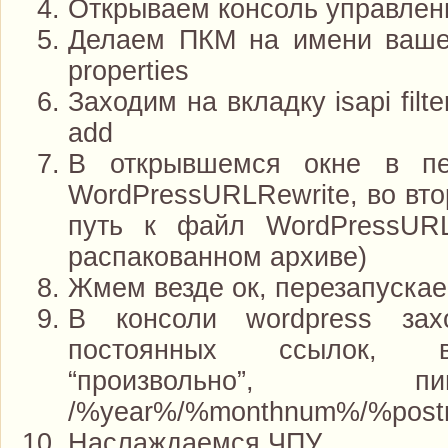
Открываем консоль управлени
Делаем ПКМ на имени ваше
properties
Заходим на вкладку isapi filt
add
В открывшемся окне в п
WordPressURLRewrite, во вт
путь к файл WordPressURLR
распакованном архиве)
Жмем везде ок, перезапускае
В консоли wordpress зах
постоянных ссылок, 
“произвольно”,
/%year%/%monthnum%/%pos
Наслаждаемся ЧПУ