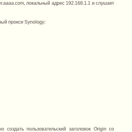
r.aaaa.com, локальный адрес 192.168.1.1 и слушает
ный прокси Synology:
о создать пользовательский заголовок Origin со