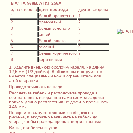
EIA/TIA-568B, AT&T 258A
одна сторона
цвет провода
другая сторона
1
белый оранжевого
1
2
оранжевый
2
3
белый зеленого
3
4
синий
4
5
белый синего
5
6
зеленый
6
7
белый коричневого
7
8
коричневый
8
1. Удалите внешнюю оболочку кабеля, на длину
12,5 мм (1/2 дюйма). В обжимном инструменте
имеется специальный нож и ограничитель для
этой операции.
Провода зачищать не надо
Расплетите кабель и расположите провода в
соответствии с выбранной вами схемой заделки,
причем длина расплетения не должна превышать
12,5 мм.
Поверните вилку контактами к себе, как на
рисунке, и аккуратно надвиньте на кабель до
упора , чтобы провода прошли под контактами.
Вилка, с кабелем внутри.