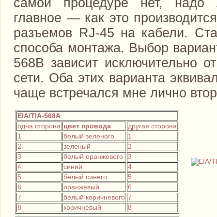
самой процедуре нет, надо
главное — как это производитс
разъемов RJ-45 на кабели. Ста
способа монтажа. Выбор вариан
568B зависит исключительно от
сети. Оба этих варианта эквива
чаще встречался мне лично втор
EIA/TIA-568A
одна сторона
цвет провода
другая сторона
1
белый зеленого
1
2
зеленый
2
3
белый оранжевого
3
4
синий
4
5
белый синего
5
6
оранжевый
6
7
белый коричневого
7
8
коричневый
8