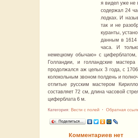
я видел уже не 
содержал 24 ча
лодках. И назы
так и не разоб
куранты, устан
данным в 1614 
часа. И толь
немецкому обычаю» с циферблатом, 
Голландии, и голландские мастер
продолжался аж целых 3 года, с 1706
колокольным звоном полдень и полноч
отлитые русским мастером Кирилл
составляет 72 см, длина часовой стре
циферблата 6 м.
Категория:
Вести с полей
·
Обратная ссыл
Поделиться…
Комментариев нет