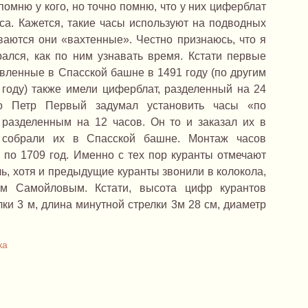
помню у кого, но точно помню, что у них циферблат
са. Кажется, такие часы используют на подводных
ваются они «вахтенные». Честно признаюсь, что я
рался, как по ним узнавать время. Кстати первые
овленные в Спасской башне в 1491 году (по другим
году) также имели циферблат, разделенный на 24
ко Петр Первый задумал установить часы «по
разделенным на 12 часов. Он то и заказал их в
а собрали их в Спасской башне. Монтаж часов
 по 1709 год. Именно с тех пор куранты отмечают
ь, хотя и предыдущие куранты звонили в колокола,
ом Самойловым. Кстати, высота цифр курантов
лки 3 м, длина минутной стрелки 3м 28 см, диаметр
ка