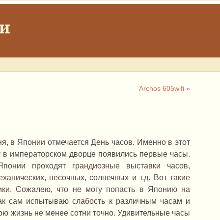
ки
Archos 605wifi
»
ня, в Японии отмечается День часов. Именно в этот
ду в императорском дворце появились первые часы.
понии проходят грандиозные выставки часов,
еханических, песочных, солнечных и т.д. Вот такие
ики. Сожалею, что не могу попасть в Японию на
как сам испытываю слабость к различным часам и
вою жизнь не менее сотни точно. Удивительные часы