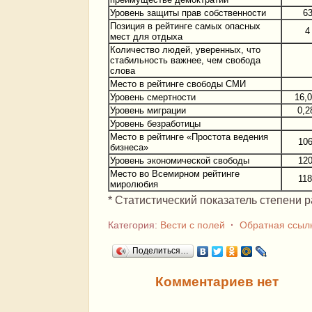
Уровень защиты прав собственности
63
Позиция в рейтинге самых опасных
4
мест для отдыха
Количество людей, уверенных, что
стабильность важнее, чем свобода
слова
Место в рейтинге свободы СМИ
Уровень смертности
16,
Уровень миграции
0,2
Уровень безработицы
Место в рейтинге «Простота ведения
106
бизнеса»
Уровень экономической свободы
120
Место во Всемирном рейтинге
118
миролюбия
* Статистический показатель степени 
Категория:
Вести с полей
·
Обратная ссыл
Поделиться…
Комментариев нет