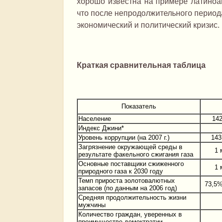
хорошо известна на примере латиноам
что после непродолжительного период
экономический и политический кризис.
Краткая сравнительная таблица
Показатель
Население
142
Индекс Джини*
Уровень коррупции (на 2007 г.)
143
Загрязнение окружающей среды в
1 
результате факельного сжигания газа
Основные поставщики сжиженного
1 
природного газа к 2030 году
Темп прироста золотовалютных
73,5%
запасов (по данным на 2006 год)
Средняя продолжительность жизни
мужчины
Количество граждан, уверенных в
преимуществе демоктратии