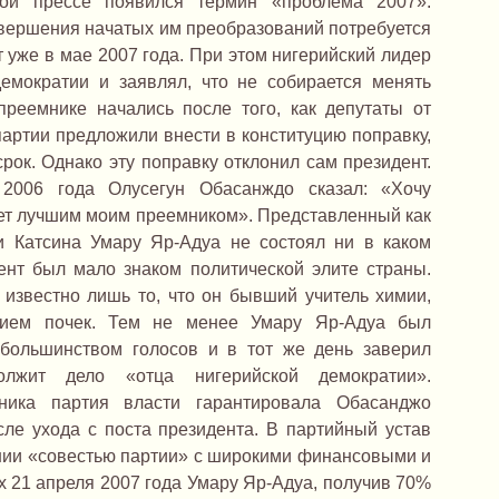
кой прессе появился термин «проблема 2007».
авершения начатых им преобразований потребуется
т уже в мае 2007 года. При этом нигерийский лидер
емократии и заявлял, что не собирается менять
преемнике начались после того, как депутаты от
артии предложили внести в конституцию поправку,
ок. Однако эту поправку отклонил сам президент.
2006 года Олусегун Обасанждо сказал: «Хочу
нет лучшим моим преемником». Представленный как
и Катсина Умару Яр-Адуа не состоял ни в каком
ент был мало знаком политической элите страны.
звестно лишь то, что он бывший учитель химии,
нием почек. Тем не менее Умару Яр-Адуа был
большинством голосов и в тот же день заверил
олжит дело «отца нигерийской демократии».
ика партия власти гарантировала Обасанджо
сле ухода с поста президента. В партийный устав
ении «совестью партии» с широкими финансовыми и
 21 апреля 2007 года Умару Яр-Адуа, получив 70%