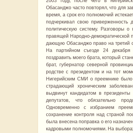
2003 году, после чего в нигерийс
Обасанджо часто повторял, что для з
время, а срок его полномочий истекае
подчеркивал свою приверженность д
политическую систему. Разговоры о 
правящей Народно-демократической п
дающую Обасанджо право на третий ср
На партийном съезде 24 декабря 
поздравить моего брата, который ста
брат, губернатор северной провинци
родстве с президентом и на тот мом
Нигерийским СМИ о преемнике было и
страдающий хроническим заболева
выдвинут кандидатом в президенты 
депутатов, что обязательно прод
Одновременно с избранием преемн
сохранение контроля над страной по
была внесена поправка о его назнач
кадровыми полномочиями. На выборах