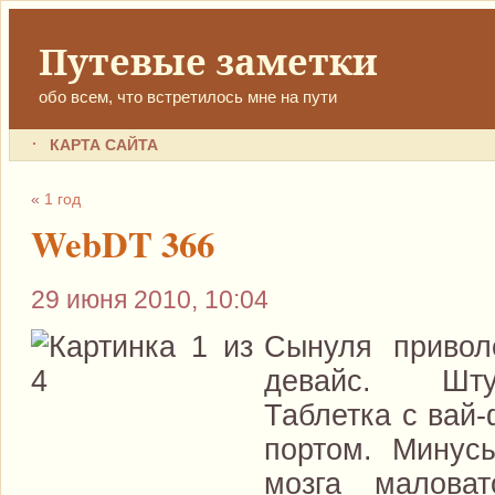
Путевые заметки
обо всем, что встретилось мне на пути
КАРТА САЙТА
«
1 год
WebDT 366
29 июня 2010, 10:04
Сынуля привол
девайс. Шту
Таблетка c вай-
портом. Мину
мозга малова