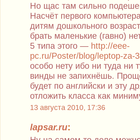
Но щас там сильно подешевл
Насчёт первого компьютер
дитям дошкольного возрас
брать маленькие (гавно) не
5 типа этого —
http://eee-
pc.ru/Poster/blog/leptop-za-3
особо нету ибо ни туда ни 
винды не запихнёшь. Проще
будет по английски и эту д
отложить класса как миниму
13 августа 2010, 17:36
lapsar.ru
:
Ну на самом то деле можно