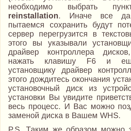
необходимо выбрать п
reinstallation
. Иначе все да
пытаемся сохранить будут пот
сервер перегрузится в тексто
этого вы указывали установщ
драйвер контроллера диско
нажать клавишу F6 и ещ
установщику драйвер контрол
этого дождитесь окончания уста
установочный диск из устрой
установки Вы увидите приветст
весь процесс. И Вас можно поз
заменой диска в Вашем WHS.
P.S. Таким же образом можно 