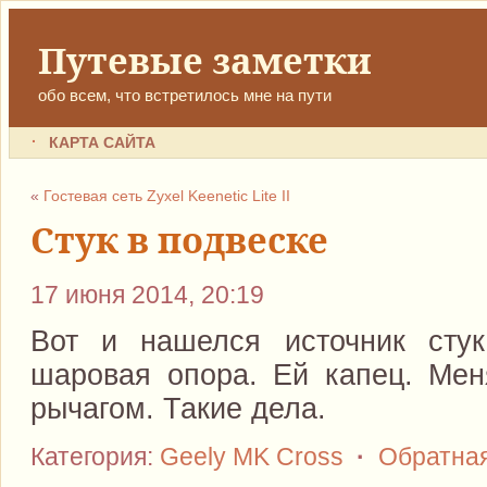
Путевые заметки
обо всем, что встретилось мне на пути
КАРТА САЙТА
«
Гостевая сеть Zyxel Keenetic Lite II
Стук в подвеске
17 июня 2014, 20:19
Вот и нашелся источник стук
шаровая опора. Ей капец. Мен
рычагом. Такие дела.
Категория:
Geely MK Cross
·
Обратна