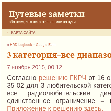
Путевые заметки
обо всем, что встретилось мне на пути
КАРТА САЙТА
«
HRD Logbook + Google Eath
3 категория–все диапаз
7 ноября 2015, 00:12
Согласно
решению ГКРЧ
от 16 о
35-02 для 3 любительской катег
все радиолюбительские диа
единственное ограничение – 
Приложение к решению здесь.