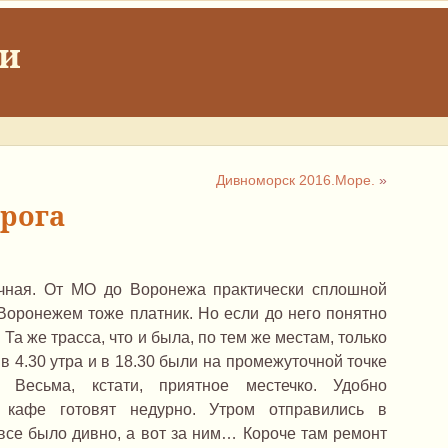
ки
Дивноморск 2016.Море.
»
орога
ичная. От МО до Воронежа практически сплошной
Воронежем тоже платник. Но если до него понятно
. Та же трасса, что и была, по тем же местам, только
в 4.30 утра и в 18.30 были на промежуточной точке
. Весьма, кстати, приятное местечко. Удобно
 кафе готовят недурно. Утром отправились в
все было дивно, а вот за ним… Короче там ремонт