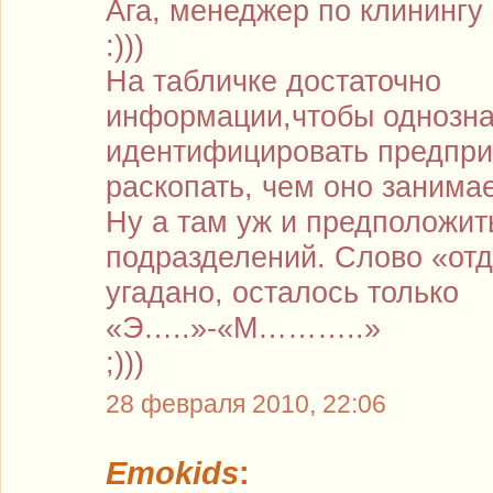
Ага, менеджер по клинингу 
:)))
На табличке достаточно
информации,чтобы однозн
идентифицировать предпри
раскопать, чем оно занимае
Ну а там уж и предположит
подразделений. Слово «от
угадано, осталось только
«Э…..»-«М………..»
;)))
28 февраля 2010, 22:06
Emokids
: